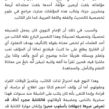
مؤلفاته بلغت أربعين مؤلَّفًا، أحدها بلغت مجلداته أربعة
وعشرين جزءًا، وغالب هذه المؤلفات صارت مراجع في علوم
تخصصية كالحديث والفقه واللغة العربية، كما ذكر الكاتب.
والسبب في ذلك أن الإمام النووي كان يجعل (تصنيفه
تحصيلًا، وتحصيله تصنيفًا) وهذا التفسير البارع نقله الكاتب عن
أحد العلماء، ثم لخص معناه بقوله (التأليف بهدف التعلم)، أي
أن القارئ يطلع على ما كتبتَ فيقتنع تمامًا أن المؤلف تعب
وتعلم ويسلك طريقًا حدّده بوضوح ثم أنتج وألف ولمّا يزل
ماشيًا فيه، فحين تقرأ ما ألفه وكتبه تتيقن أنّه نابعٌ من معاناة
التعلم والتأمل.. والمجاهدة.
وهذا النهج فيه احترامٌ لذات الكاتب، وتقديرٌ لأوقات القراء
وعقولهم، أما أن يؤلف أحدهم كتابًا دون اطلاع، أو دراسة، أو
قراءة، وإنما اكتفى بأنه كان يكتب على الشبكة منذ سنوات، فهذا
سخرية بالناس، ومضيعة لأوقاتهم،
فالكتابة مجرد أداة، قد
تعرض عبرها (جهلك) بأسلوب مميز!
وإتقان مهارة الكتابة قد