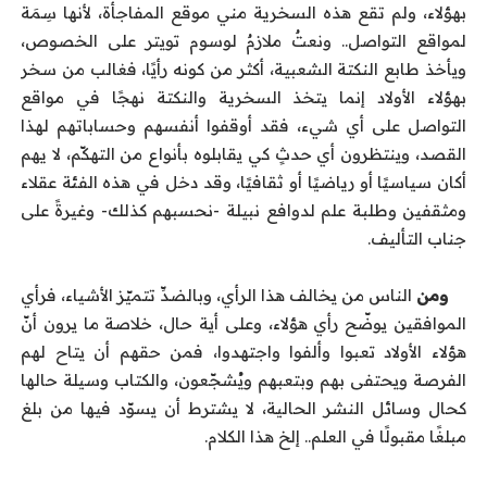
بهؤلاء، ولم تقع هذه السخرية مني موقع المفاجأة، لأنها سِمَة
لمواقع التواصل.. ونعتٌ ملازمٌ لوسوم تويتر على الخصوص،
ويأخذ طابع النكتة الشعبية، أكثر من كونه رأيًا، فغالب من سخر
بهؤلاء الأولاد إنما يتخذ السخرية والنكتة نهجًا في مواقع
التواصل على أي شيء، فقد أوقفوا أنفسهم وحساباتهم لهذا
القصد، وينتظرون أي حدثٍ كي يقابلوه بأنواع من التهكّم، لا يهم
أكان سياسيًا أو رياضيًا أو ثقافيًا، وقد دخل في هذه الفئة عقلاء
ومثقفين وطلبة علم لدوافع نبيلة -نحسبهم كذلك- وغيرةً على
جناب التأليف.
ومن
الناس من يخالف هذا الرأي، وبالضدِّ تتميّز الأشياء، فرأي
الموافقين يوضّح رأي هؤلاء، وعلى أية حال، خلاصة ما يرون أنّ
هؤلاء الأولاد تعبوا وألفوا واجتهدوا، فمن حقهم أن يتاح لهم
الفرصة ويحتفى بهم وبتعبهم ويُشجّعون، والكتاب وسيلة حالها
كحال وسائل النشر الحالية، لا يشترط أن يسوّد فيها من بلغ
مبلغًا مقبولًا في العلم.. إلخ هذا الكلام.