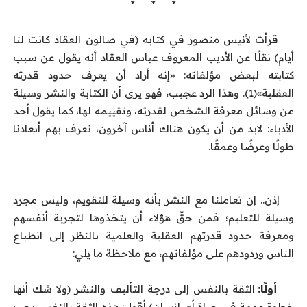
* * *
قرأت لأنيس منصور في كتابه (في صالون العقاد كانت لنا
أيام) نقلًا عن الأديب المعروف عباس العقاد أنه يقول عن سبب
كتابته لبعض مؤلفاته: «إنه أراد أن يعرف حدود قدرته
العقلية»(1). وهذا الرد عجيب، فهو يرى أن الكتابة والنشر وسيلة
من وسائل معرفة الشخص لقدرته، وتقييمه لها، كما يقول أحد
الأدباء: لابد من أن يكون هناك أناس آخرون، نعرف بهم أبعادنا
طولًا وعرضًا وعمقًا.
إذن.. إن تعاملنا مع النشر بأنه وسيلة للتقويم، وليس مجرد
وسيلة للتعليم؛ فمن حقّ هؤلاء أن يتخذوها لتجربة أنفسهم
ومعرفة حدود قدرتهم العقلية والعلمية بالنظر إلى انطباع
الناس وردودهم على مؤلفاتهم، مع ملاحظة ما يلي:
أولًا:
الثقة بالنفس إلى درجة التأليف والنشر (ولا شك أنها
خطوة مهمة في حياة أي إنسان) أقول: هذه الثقة بالنفس يجب