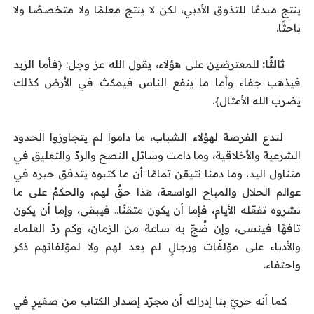
ينتج مبدعًا للتذوق الأدبي، لكن لا ينتج معلمًا ولا متخصصًا ولا
باحثًا.
ثالثًا:
للمعترضين على هؤلاء، يقول الله عز وجل: {فأما الزبد
فيذهب جفاء وأما ما ينفع الناس فيمكث في الأرض كذلك
يضرب الله الأمثال}.
لندع الفرصة لهؤلاء الشباب، ما داموا لم يتجاوزوا الحدود
الشرعية والأخلاقية، وما دامت وسائل النصح والردّ والتعليق في
متناول اليد، وما دمنا نتيقن تمامًا أن ما كتبوه يتدفق حبره في
عوالم الحلال والمباح الواسعة، هذا حقٌ لهم، والحكمُ على ما
نشروه تفعّله الأيام، فإما أن يكون متقنًا.. فيبقى، وإما أن يكون
تافهًا فينسى، وإن ضُجّ به ساعة من الزمان، وكم ردّ العلماء
والأدباء على مؤلفّات ورجالٍ لم يعد لهم ولا لمؤلفاتهم ذكر
واحتفاء.
كما أنه حريّ بنا إدراك أن مجرّد إصدار الكتاب من صغيرٍ في