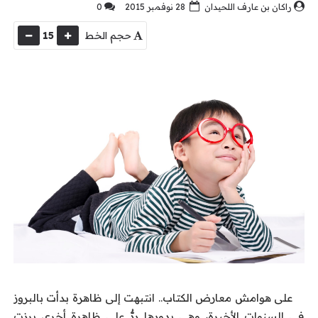
راكان بن عارف اللحيدان
28 نوفمبر 2015
0
حجم الخط
15
على هوامش معارض الكتاب.. انتبهت إلى ظاهرة بدأت بالبروز
في السنوات الأخيرة، وهي بدورها ردٌّ على ظاهرةٍ أخرى برزت