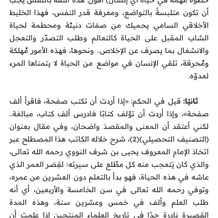
أن تكون متلبسةً بالتواضع، ومعرفة قدر النفس، فهذا الخليط
الأخلاقي السامي يحميك من صفات دنيئة ومحطمة لحياة
الشاب المقبل على الحياة كالتعالم وطلب التصدّر والتعجل
والانشغال بما يصرف عن الإخلاص.. ونحوها، فهذه الأمور مُهلكة
ومُحرقة، تلقي الإنسان في مواضع من الحياة لا يتمناها المرء
لعدوّه.
ثانيًا:
قيل في الحكم: «إذا أردت أن تكتب صفحة، فاقرأ ألف
صفحة»، وإذا أردت أن تؤلف كتابًا فادرس ألف كتاب، مبالغة..
لكني أعتقد أن المعنى والمقصدَ واضحان، وفي مقال بعنوان
(التصنيف التحصيلي)(2)، شرح خلاله الكاتب هذا المصطلح عبر
اتخاذ الإمام المعروف يحيى بن شرف النووي رحمه الله تعالى،
والذي كان يَتعجب منه كل مطّلع على سيرته؛ لقِصَر العمر الذي
عاشه في هذه الحياة، فهو بدأ بالتعلم دون العشرين من عمره،
وتوفي رحمه الله تعالى في سن الخامسة والأربعين، أي أنه
طلب العلم وألف في خمس وعشرين سنة، وهذه المدة
القصيرة نادرة جدًا في تاريخ العلماء المنتجين إذا علمت أن