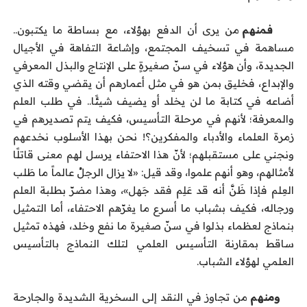
فمنهم
من يرى أن الدفع بهؤلاء، مع بساطة ما يكتبون..
مساهمة في تسخيف المجتمع، وإشاعة التفاهة في الأجيال
الجديدة، وأن هؤلاء في سنّ صغيرةٍ على الإنتاج والبذل المعرفي
والإبداع، فخليق بمن هو في مثل أعمارهم أن يقضي وقته الذي
أضاعه في كتابة ما لن يخلد أو يضيف شيئًا.. في طلب العلم
والمعرفة؛ لأنهم في مرحلة التأسيس، فكيف يتم تصديرهم في
زمرة العلماء والأدباء والمفكرين؟! نحن بهذا الأسلوب نخدعهم
ونجني على مستقبلهم؛ لأنّ هذا الاحتفاء يرسل لهم معنى قاتلًا
لأمثالهم، وهو أنهم علموا، وقد قيل: «لا يزال الرجلُ عالماً ما طَلب
العِلم فإذا ظَنَّ أنه قد عَلِم فقد جَهل»، وهذا مضرّ بطلبة العلم
ورجاله، فكيف بشباب ما أسرع ما يغرّهم الاحتفاء، أما التمثيل
بنماذج لعظماء بذلوا في سنّ صغيرة ما نفع وخلد، فهذه تمثيل
ساقط بمقارنة التأسيس العلمي لتلك النماذج بالتأسيس
العلمي لهؤلاء الشباب.
ومنهم
من تجاوز في النقد إلى السخرية الشديدة والجارحة