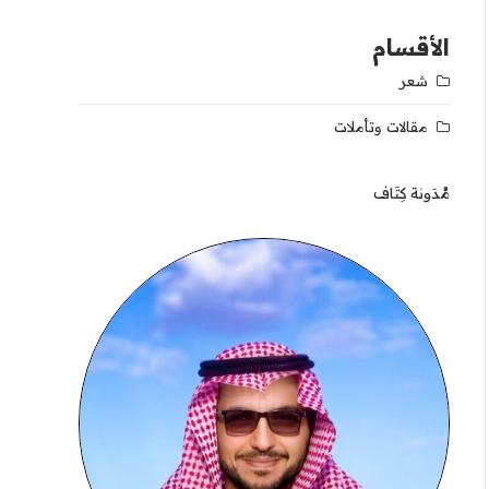
الأقسام
شعر
مقالات وتأملات
مُدَونة كِتَاف