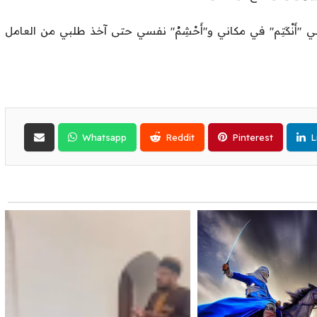
"أَنْكَتِم" في مكاني و"أَحْشِمُ" نفسي حتى آخذ طلبي من العامل
Whatsapp
Reddit
Pinterest
L