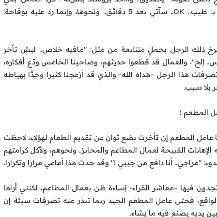
خمس دقائق ويجهز كل البروستد. فلم يرد ذلك الرجل بـ: طيب.. OK.. سآتي بعد 5 دقائق.. ونحوها، وإنما رد عليه بوقاحة:
خ ذلك الرجل بجملٍ متتابعة من مثل: "مافيه خلاص.. ليش تأخر
 إلخ"، والعمال قد قطعوا حديثهم، وصاحبنا الخامس ودّع أفكاره،
صرفات هذا الرجل –هداه الله- والذي قد أزعجنا كثيرا وجدًّا بهياطه
 بلا سبب.
ل المطعم !
ك يا عامل المطعم إن تأخرت بضع ثوان عن تقديم الطعام لهؤلاء، لاحظت
لإهانات القبيحة لعمال المطاعم والمخابز.. ونحوهم، ولأكل كرامتهم
دوء: "مزاجي.. أنا دافع من جيبي !" وقد حدث هذا أمامي مرارا وتكرارا.
دون فيها –معاشر القراء- إساءة ظن بعمال المطاعم، لكنني أراها
الواقع، فحتى عامل المطعم الجيد ربما تبدر منه تصرفات سيئة إن
بين يديه يصنع فيه ما يشاء.