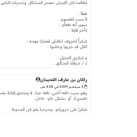
لطالما كان اللسان مصدر المشاكل وتذمرات الناس منّ
فعلآ ..
لآ سبب لغضبهم ..
سوى أنه طعآم ..
تأخر قليلا ..
شكرأً لحروف تناقش قضايا مهمه ..
الكل قد جربها وعاشها ..
و شكري الجزيل ..
لــ / حرفك المتألق ..
راكان بن عارف اللحيدان
6 سبتمبر 2009 في 4:04 ص
وهو سبب تافه أختي، تافه جدا.. لا يستحق إهانة بش
(هندي!).. أو -بشكل عام- عامل.
شكرا على مروركم.. ومرحبا بكم في المدونة.