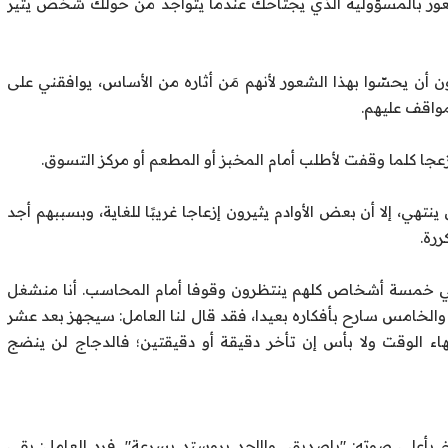
عور بالمسؤولية الذي يجتاحك عندما يتواجد من حولك شخصٌ يثير
ن يحسّوا بهذا الشعور لأنهم مَن أثاره من الأساس، يوافقني على
مواقف عليهم.
ا كلما وقفت لأطلب أمام المخبز أو المطعم أو مركز التسوق.
، إلا أن بعض الأوادم يثيرون إزعاجا غريبًا للغاية، وبسببهم أجد
رة.
لي خمسة أشخاص كلهم ينتظرون وقوفا أمام المحاسب. أنا منشغل
م، والخامس سارح بأفكاره بعيدا، فقد قال لنا العامل: سيجهز بعد عشر
اء الوقت ولا بأس إن تأخر دقيقة أو دقيقتين؛ فالدجاج لن ينضج
أعلى صوته: "ياصديق.. واااحد بروستد بسرعة". فرد العامل: بقي