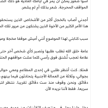
أسوأ شعور يمكن أن يمر في أيامك العادية هو ذلك الش
المواقف المحرجة.. شعر بذلك أم لم يشعر.
أجدني أصاب بالخجل أكثر من الأشخاص الذين يستحقون أ
هذا الأمر الكثير من الأخوة الذين يشتكون من مرور تلك ال
سبب كتابتي لهذا الموضوع أنني أعيش موقفا مخجلا ومزعج
عامة خلق الله تطلب طلبها وتصبر كأي شخص آخر حتى ينتهي
علامة تعجب تُشنق فوق رأسي كلما عشت مواقفهم المتكر
فمثلا.. كنت أنتظر طلبي في إحدى المطاعم ومعي حوا
بجوالي، وثلاثة من العمالة الأجنبية يتحادثون فيما بينه
دقائق. ونحن وقوف منذ ست دقائق تقريبا.. ننتظر انته
سريعا.. فقط لأننا نريده الآن.
دخل علينا رجل في منتصف الثلاثينات من عمره، وصرخ ب