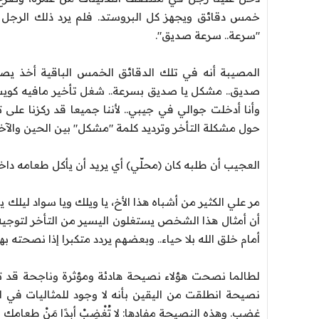
"سرعة.. سرعة صديق".
المصيبة أنه في تلك الدقائق الخمس الباقية أخذ يصر
صديق.. مشكل يا صديق بسرعة.. شغل تأخير مافيه كويس..
وأنا أدخلت جوالي في جيبي.. لأننا جميعا قد ركزنا على ت
حول مشكلة التأخر وترديد كلمة "مشكل" بين الحين والآخر
العجيب أن طلبه كان (محلّي) أي يريد أن يأكل طعامه داخ
مر علي الكثير من أشباه هذا الأخ، يا ويلك ويا سواد ليل
أن أمثال هذا الشخص يستغلون اليسير من التأخر لتوجيه ا
أمام خلق الله بلا حياء.. وبعضهم يردد متكبرا إذا نصحته به
لطالما نصحت هؤلاء نصيحة هادئة ومؤثرة وناجحة قد تج
نصيحة انطلقت من اليقين بأنه لا وجود للمثاليات في 
غضب. وهذه النصيحة مفادها: لا تُغْضِبْ أبدًا مَنْ طعامك 