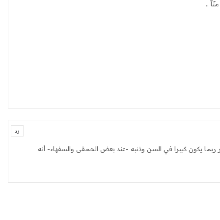
آ ..
رد
ر ربما يكون كبيرا في السن وذنبه -عند بعض الحمقى والسفهاء- أنه