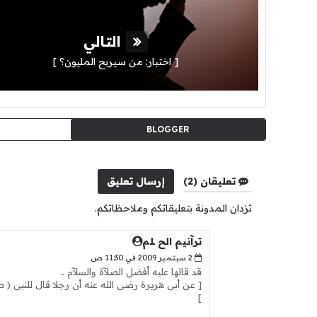
التالي
[ اختبار: من سيربح المليون؟ ]
BLOGGER
تعليقان (2)
إرسال تعليق
تزدان المدونة بتعليقاتكم وملاحظاتكم.
ترآنيم الح ــلم
2 سبتمبر 2009 في 11:30 ص
قد قالها عليه أفضل الصلآة والسلآم ..
[ عن أبى هريرة رضى الله عنه أن رجلا قال للنبى ( ص
]