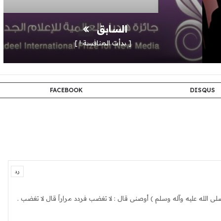
السابق
[ بدأت المنافسة ! ]
FACEBOOK
DISQUS
رد
لى الله عليه وآله وسلم ) أوصنى قال : لا تغضب فردد مراراً قال لا تغضب .