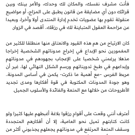
فأنت مشرف نفسك، والمكان لك وحدك، والأمر بينك وبين
قرائك دون أي مضايقة من قانون يطبق على المزاج، أو مواضيع
منقولة تقوم بها عضويات تخدم إدارة المنتدى أولا وآخرا، وبعيدا
عن مزاحمة العقول المتباينة لك في رزقك.. أقصد في الزوار.
كان الارتياح من هم هذه القيود والانعتاق منها منطلقا للكثير من
المغمورين نحو الإبداع في إخراج مدوناتهم الشخصية إخراجا
مذهلا يرغمني شخصيا على الإعجاب بجهودهم في مدوناتهم
وإبداعهم في طبخ تدويناتهم ورسم الشكل النهائي لها.. غير أن
مربط الفرس –مع أهمية ما ذكرت- يكمن في أساس المدونة..
وهو جودة المدونات المكتوبة في قوة أفكارها ومدى تجديد
الأطروحات من خلالها مع المتعة والفائدة والأسلوب الجميل.
أعترف أنني وقعت على أقوام رزقوا بلاغة أغبطهم عليها كثيرا ولو
كانت كتابتهم تميل نحو العامية، إلا أن أفكارهم المتجددة
وسقف المتعة المرتفع في مدوناتهم يجعلهم يجذبوني أكثر من