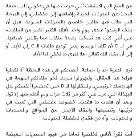
من المتع التي اكتشفت أنني حرمت منها في دخولي للنت متعة
البحث عن المدونات الجيدة وإضافتها إلى مفضلتي، إلى الدرجة
التي ملأت فيها ملفين خاصين بالمدونات المتنوعة.. قبل أن
يتلف الويندوز عندي بيوم واحد لأفقد الكثير الكثير من الملفات،
على أنني كنت قد نسخت بضعة ملفات مما يقتلني ضياعها..
في الـ D لأن تلف الويندوز يعني توديع ملفات الـ C إلى الأبد.. أو
إلى أن يشاء الله تعالى، فلا تدري ما تخفي لنا الأيام.
ترى الدعوة جد يا جماعة.. أنصحكم في هذه اللحظة ألا تكملوا
قراءة هذا المقال.. ولتهرولوا سريعا نحو ملفاتكم المهمة في
الهاردسك الرئيسي.. ولتنقلونها للـ D حتى تحشموا أنفسكم بدل
البهذلة التي مرت علي أكثر من ثلاث مرات ولم أتعلم منها إلا توا..
وبعد أن فقدت ما فقدت.. خصوصا مفضلتي التي تعبت في
ترتيبها وتنسيقها وانتقاء الأجمل من المواقع والمنتديات
والمدونات.. وآه من فقدي لمفضلة المدونات.
أنت تقرأ لأناس تخلصوا تماما من قيود المنتديات البغيضة