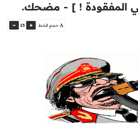
ي المفقودة ! ] - مضحك.
حجم الخط
15