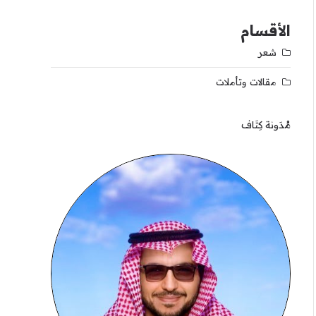
الأقسام
شعر
مقالات وتأملات
مُدَونة كِتَاف