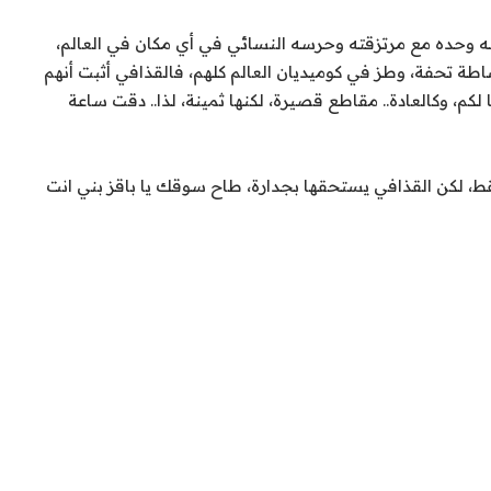
ه وحده مع مرتزقته وحرسه النسائي في أي مكان في العالم،
اطة تحفة، وطز في كوميديان العالم كلهم، فالقذافي أثبت أنهم
لكم، وكالعادة.. مقاطع قصيرة، لكنها ثمينة، لذا.. دقت ساعة
ول 5 ثواني في المقطع فقط، لكن القذافي يستحقها بجدارة، طاح سوقك يا باقز بني انت