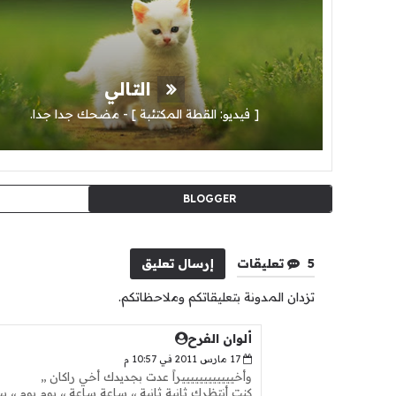
التالي
[ فيديو: القطة المكتئبة ] - مضحك جدا جدا.
BLOGGER
5 تعليقات
إرسال تعليق
تزدان المدونة بتعليقاتكم وملاحظاتكم.
ألوان الفرح
17 مارس 2011 في 10:57 م
وأخييييييييييييراً عدت بجديدك أخي راكان ,,
كنت أنتظرك ثانية ثانية ،، ساعة ساعة ،، يوم يوم ،، بي