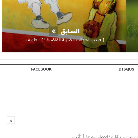
السابق
[ فيديو: لحظات الضربة القاضية ! ] - طريف.
FACEBOOK
DISQUS
رد
ت بيت ،، زنقا زنقا>>>اوووه عذراً تأثرت