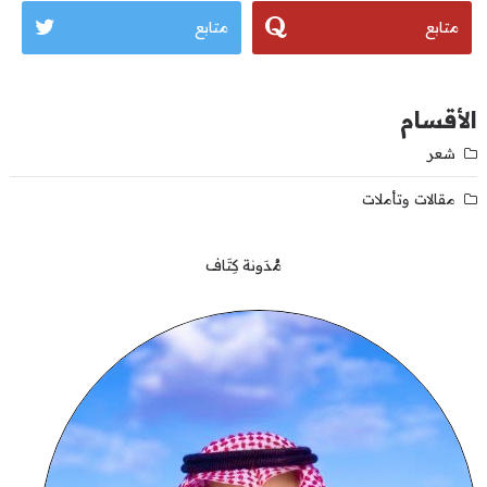
متابع
متابع
الأقسام
شعر
مقالات وتأملات
مُدَونة كِتَاف